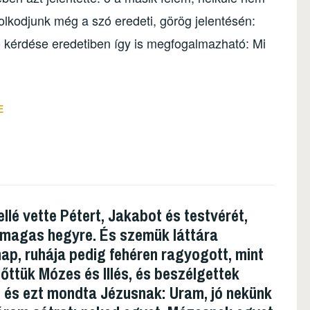
lkodjunk még a szó eredeti, görög jelentésén:
dó kérdése eredetiben így is megfogalmazható: Mi
E
lé vette Pétert, Jakabot és testvérét,
y magas hegyre. És szemük láttára
 nap, ruhája pedig fehéren ragyogott, mint
lőttük Mózes és Illés, és beszélgettek
, és ezt mondta Jézusnak: Uram, jó nekünk