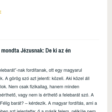
E
 mondta Jézusnak: De ki az én
elebarát”-nak fordítanak, ott egy magyarul
 A görög szó azt jelenti: közeli. Aki közel áll
llok. Nem csak fizikailag, hanem minden
reérthető, vagy nem is érthető a felebarát szó. A
 Félig barát? –
kérdezik. A magyar fordítás, ami a
ben azt jelentette: ő a másik felem, nélküle nem