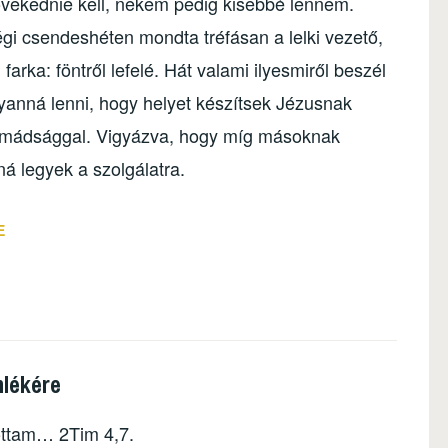
vekednie kell, nekem pedig kisebbé lennem.
égi csendeshéten mondta tréfásan a lelki vezető,
arka: föntről lefelé. Hát valami ilyesmiről beszél
yanná lenni, hogy helyet készítsek Jézusnak
 imádsággal. Vigyázva, hogy míg másoknak
á legyek a szolgálatra.
E
mlékére
ottam… 2Tim 4,7.