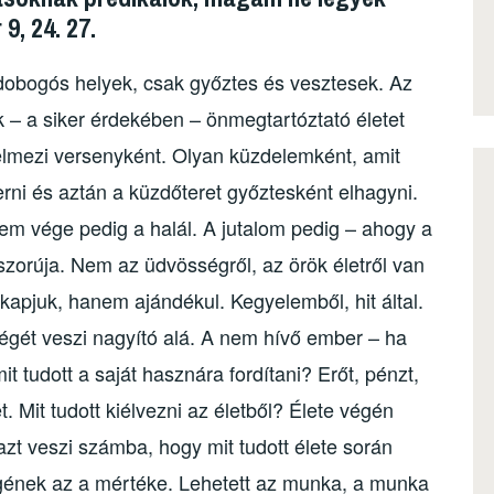
9, 24. 27.
dobogós helyek, csak győztes és vesztesek. Az
k – a siker érdekében – önmegtartóztató életet
telmezi versenyként.
Olyan küzdelemként, amit
rni és aztán a küzdőteret győztesként elhagyni.
lem vége pedig a halál. A jutalom pedig – ahogy a
szorúja. Nem az üdvösségről, az örök életről van
 kapjuk, hanem ajándékul. Kegyelemből, hit által.
ségét veszi nagyító alá. A nem hívő ember – ha
it tudott a saját hasznára fordítani? Erőt, pénzt,
 Mit tudott kiélvezni az életből? Élete végén
azt veszi számba, hogy mit tudott élete során
égének az a mértéke. Lehetett az munka, a munka