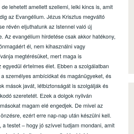
lehetett amellett szellemi, lelki kincs is, amit
dig az Evangélium. Jézus Krisztus megváltó
e révén eljuthatunk az Istennel való új
. Az evangélium hirdetése csak akkor hatékony,
 önmagáért él, nem kihasználni vagy
ívánja megtérésüket, mert maga is
az egyedül értelmes élet. Ebben a szolgálatban
t, a személyes ambíciókat és magánügyeket, és
k mások javát, létbiztonságát is szolgálják és
kodó szeretetét. Ezek a dolgok nyilván
s másokat magam elé engedjek. De mivel az
nzésre, ezért erre nap-nap után készülni kell.
t, a testet – hogy jó szívvel tudjam mondani, amit