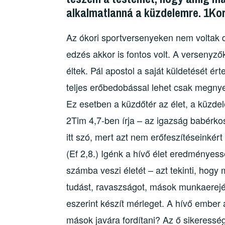
alkalmatlanná a küzdelemre. 1Kor 
Az ókori sportversenyeken nem voltak 
edzés akkor is fontos volt. A versenyző
éltek. Pál apostol a saját küldetését ér
teljes erőbedobással lehet csak megnye
Ez esetben a küzdőtér az élet, a küzde
2Tim 4,7-ben írja – az igazság babérko
itt szó, mert azt nem erőfeszítéseinkért
(Ef 2,8.) Igénk a hívő élet eredményes
számba veszi életét – azt tekinti, hogy m
tudást, ravaszságot, mások munkaerejét.
eszerint készít mérleget. A hívő ember 
mások javára fordítani? Az ő sikeress