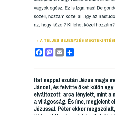
vagyok egész. Ez is izgalmas! De gondo
közeli, hozzám közel áll. Így az írástu
az, hogy közel? Ki lehet közel hozzám?
A TELJES BEJEGYZÉS MEGTEKINTÉS
→
F
M
E
O
a
a
m
ss
c
st
ail
z
e
o
a
Hat nappal ezután Jézus maga mel
b
d
m
Jánost, és felvitte őket külön eg
o
o
e
elváltozott: arca fénylett, mint a
o
n
g
a világosság. És íme, megjelent e
k
Jézussal. Péter ekkor megszólalt