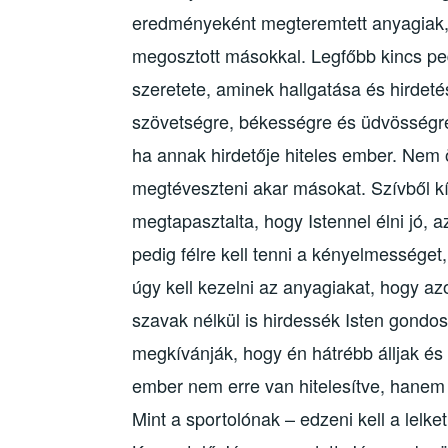
eredményeként megteremtett anyagiak, de 
megosztott másokkal. Legfőbb kincs pe
szeretete, aminek hallgatása és hirdetés
szövetségre, békességre és üdvösségre
ha annak hirdetője hiteles ember. Nem
megtéveszteni akar másokat. Szívből k
megtapasztalta, hogy Istennel élni jó, 
pedig félre kell tenni a kényelmessége
úgy kell kezelni az anyagiakat, hogy azo
szavak nélkül is hirdessék Isten gondos
megkívánják, hogy én hátrébb álljak é
ember nem erre van hitelesítve, hanem ö
Mint a sportolónak – edzeni kell a lelke