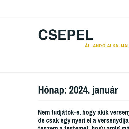
CSEPEL
ÁLLANDÓ ALKALMA
Hónap:
2024. január
Nem tudjátok-e, hogy akik versen
de csak egy nyeri el a versenyd
teszem a testemet, hogy amíg m