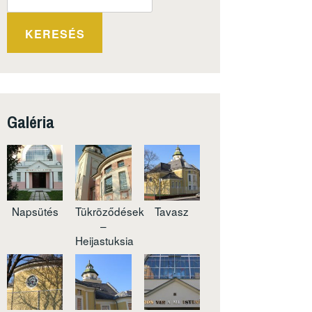
KERESÉS
Galéria
Napsütés
Tükröződések
Tavasz
–
Heijastuksia