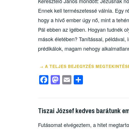
Keresztelő János mondott: Jézusnak nö
Ennek kell természetessé válnia. Egy r
hogy a hívő ember úgy nő, mint a tehén f
Pál ebben az igében. Hogyan tudnék ol
mások életében? Tanítással, példával,
prédikálok, magam nehogy alkalmatlann
A TELJES BEJEGYZÉS MEGTEKINTÉS
→
F
M
E
O
a
a
m
ss
c
st
ail
z
e
o
a
Tiszai József kedves barátunk e
b
d
m
o
o
e
Futásomat elvégeztem, a hitet megtart