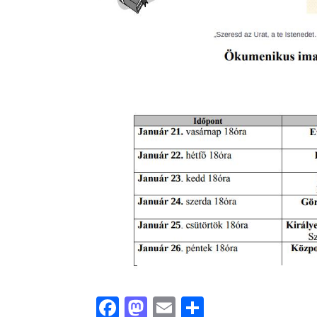
F
M
E
O