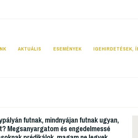
INK
AKTUÁLIS
ESEMÉNYEK
IGEHIRDETÉSEK, 
ypályán futnak, mindnyájan futnak ugyan,
íjat? Megsanyargatom és engedelmessé
ásoknak prédikálok, magam ne legyek