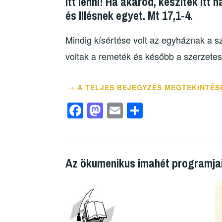
itt lenni! Ha akarod, készítek it
és Illésnek egyet. Mt 17,1-4.
Mindig
kísértése volt az egyháznak a sz
voltak a remeték és később a szerzetes
A TELJES BEJEGYZÉS MEGTEKINTÉS
→
F
M
E
O
a
a
m
ss
c
st
ail
z
e
o
a
Az ökumenikus imahét programja
b
d
m
o
o
e
o
n
g
k