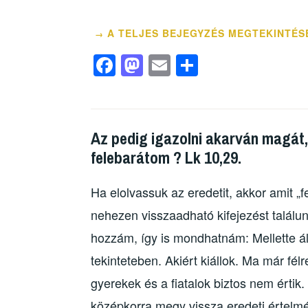
o
n
g
k
A TELJES BEJEGYZÉS MEGTEKINTÉS
→
F
M
E
O
a
a
m
ss
c
st
ail
z
e
o
a
Az pedig igazolni akarván magát,
b
d
m
felebarátom ? Lk 10,29.
o
o
e
o
n
g
Ha elolvassuk az eredetit, akkor amit „f
k
nehezen visszaadható kifejezést találunk.
hozzám, így is mondhatnám: Mellette á
tekinteteben. Akiért kiállok. Ma már fél
gyerekek és a fiatalok biztos nem értik.
középkorra megy vissza eredeti értelmé