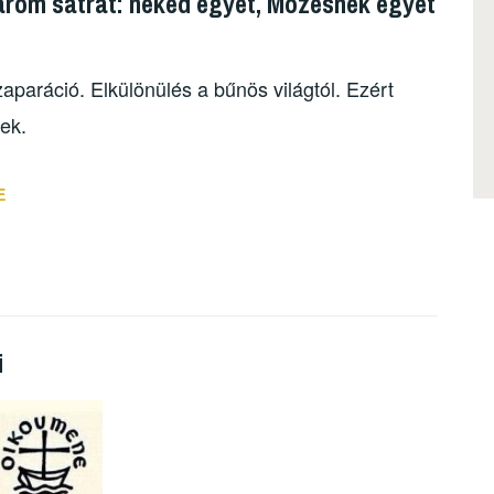
t három sátrat: neked egyet, Mózesnek egyet
aparáció. Elkülönülés a bűnös világtól. Ezért
ek.
E
i