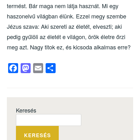
termést. Bár maga nem látja hasznát. Mi egy
haszonelvű világban élünk. Ezzel megy szembe
Jézus szava: Aki szereti az életét, elveszti; aki
pedig gyűlöli az életét e világon, örök életre őrzi
meg azt. Nagy titok ez, és kicsoda alkalmas erre?
F
M
E
O
a
a
m
ss
c
st
ail
z
e
o
a
b
d
m
Keresés
o
o
e
o
n
g
k
KERESÉS