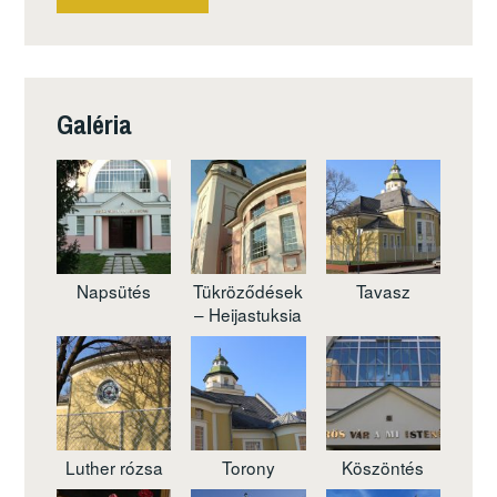
Galéria
Napsütés
Tükröződések
Tavasz
– Heijastuksia
Luther rózsa
Torony
Köszöntés