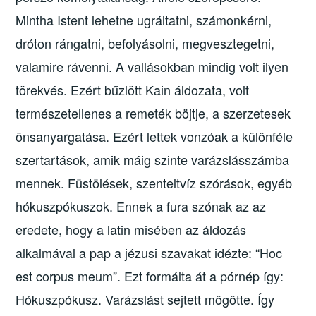
Mintha Istent lehetne ugráltatni, számonkérni,
dróton rángatni, befolyásolni, megvesztegetni,
valamire rávenni. A vallásokban mindig volt ilyen
törekvés. Ezért bűzlött Kain áldozata, volt
természetellenes a remeték böjtje, a szerzetesek
önsanyargatása. Ezért lettek vonzóak a különféle
szertartások, amik máig szinte varázslásszámba
mennek. Füstölések, szenteltvíz szórások, egyéb
hókuszpókuszok. Ennek a fura szónak az az
eredete, hogy a latin misében az áldozás
alkalmával a pap a jézusi szavakat idézte: “Hoc
est corpus meum”. Ezt formálta át a pórnép így:
Hókuszpókusz. Varázslást sejtett mögötte. Így