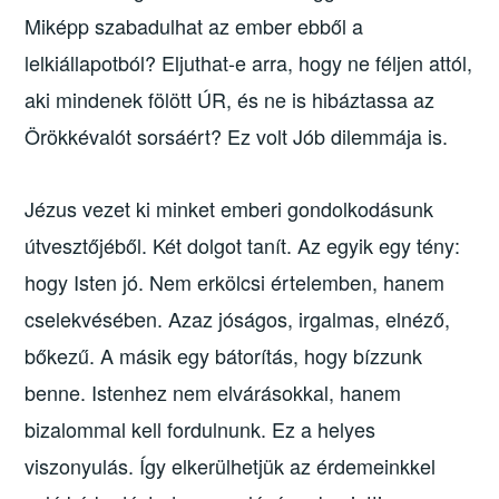
Miképp szabadulhat az ember ebből a
lelkiállapotból? Eljuthat-e arra, hogy ne féljen attól,
aki mindenek fölött ÚR, és ne is hibáztassa az
Örökkévalót sorsáért? Ez volt Jób dilemmája is.
Jézus vezet ki minket emberi gondolkodásunk
útvesztőjéből. Két dolgot tanít. Az egyik egy tény:
hogy Isten jó. Nem erkölcsi értelemben, hanem
cselekvésében. Azaz jóságos, irgalmas, elnéző,
bőkezű. A másik egy bátorítás, hogy bízzunk
benne. Istenhez nem elvárásokkal, hanem
bizalommal kell fordulnunk. Ez a helyes
viszonyulás. Így elkerülhetjük az érdemeinkkel