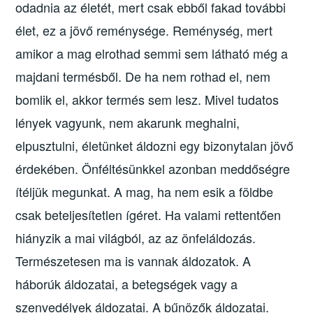
odadnia az életét, mert csak ebből fakad további
élet, ez a jövő reménysége. Reménység, mert
amikor a mag elrothad semmi sem látható még a
majdani termésből. De ha nem rothad el, nem
bomlik el, akkor termés sem lesz. Mivel tudatos
lények vagyunk, nem akarunk meghalni,
elpusztulni, életünket áldozni egy bizonytalan jövő
érdekében. Önféltésünkkel azonban meddőségre
ítéljük megunkat. A mag, ha nem esik a földbe
csak beteljesítetlen ígéret. Ha valami rettentően
hiányzik a mai világból, az az önfeláldozás.
Természetesen ma is vannak áldozatok. A
háborúk áldozatai, a betegségek vagy a
szenvedélyek áldozatai. A bűnözők áldozatai.