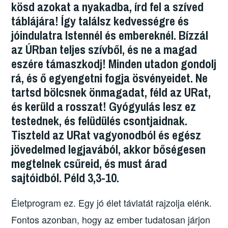
b
d
m
kösd azokat a nyakadba, írd fel a szíved
o
o
e
táblájára! Így találsz kedvességre és
o
n
g
jóindulatra Istennél és embereknél. Bízzál
k
az ÚRban teljes szívből, és ne a magad
eszére támaszkodj! Minden utadon gondolj
rá, és ő egyengetni fogja ösvényeidet. Ne
tartsd bölcsnek önmagadat, féld az URat,
és kerüld a rosszat! Gyógyulás lesz ez
testednek, és felüdülés csontjaidnak.
Tiszteld az URat vagyonodból és egész
jövedelmed legjavából, akkor bőségesen
megtelnek csűreid, és must árad
sajtóidból. Péld 3,3-10.
Életprogram ez. Egy jó élet távlatát rajzolja elénk.
Fontos azonban, hogy az ember tudatosan járjon