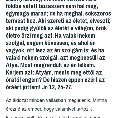
b
d
m
földbe vetett búzaszem nem hal meg,
o
o
e
egymaga marad; de ha meghal, sokszoros
o
n
g
termést hoz. Aki szereti az életét, elveszti;
k
aki pedig gyűlöli az életét e világon, örök
életre őrzi meg azt. Ha valaki nekem
szolgál, engem kövessen; és ahol én
vagyok, ott lesz az én szolgám is; és ha
valaki nekem szolgál, azt megbecsüli az
Atya. Most megrendült az én lelkem.
Kérjem azt: Atyám, ments meg ettől az
órától engem? De hiszen éppen ezért az
óráért
jöttem! Jn 12, 24-27.
Az áldozat minden vallásban megjelenik. Mintha
érezné az ember, hogy valamivel tartozik
Istennek. Volt idő, mikor a föld termését vagy