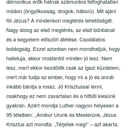
démonikus erők hatnak számunkra felfoghatatlan
módon (öngyilkosság, drogok, háború). Mit ajánl
föl Jézus? A mindenkori megtérés lehetőségét.
Nagy dolog az első megtérés, az első bűnbánat
és a kegyelem előszöri átélése. Csodálatos
boldogság. Ezzel azonban nem mondhatjuk, hogy
halleluja, akkor mostantól minden jó lesz. Nem
lesz, mert ekkor kezdődik csak az igazi küzdelem,
mert már tudja az ember, hogy mi a jó és annál
inkább bántja a rossz. Jó Krisztussal lenni,
csakhogy ez nem zavartalan és a hitből kiesünk
gyakran. Azért mondja Luther nagyon helyesen a
95 tételben: „Amikor Urunk és Mesterünk, Jézus
Krisztus azt mondta: „Térjetek meg!” – azt akarta,