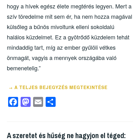
hogy a hívek egész élete megtérés legyen. Mert a
szív töredelme mit sem ér, ha nem hozza magával
külsőleg a bűnös mivoltunk elleni sokoldalú
halálos küzdelmet. Ez a gyötrődő küzdelem tehát
mindaddig tart, míg az ember gyűlöli vétkes
önmagát, vagyis a mennyek országába való
bemenetelig.”
A TELJES BEJEGYZÉS MEGTEKINTÉSE
→
F
M
E
O
a
a
m
ss
c
st
ail
z
e
o
a
A szeretet és hűség ne hagyjon el téged: