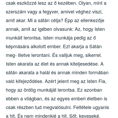
csak eszközzé lesz az ő kezében. Olyan, mint a
szerszám vagy a fegyver, amivel véghez viszi,
amit akar. Mi a sátán célja? Épp az ellenkezője
annak, amit az igében olvasunk: Az, hogy Isten
munkáit lerontsa. Isten munkája pedig az ő
képmására alkotott ember. Ezt akarja a Sátán
meg- illetve lerontani. És valljuk meg, sikerrel.
Isten akarata az élet és annak kiteljesedése. A
sátán akarata a halál és annak minden formában
való kifejeződése. Azért jelent meg az Isten Fia,
hogy az ördög munkáját lerontsa. Ez azonban
ebben a világban, és az egyes emberi életben is
csak részben tud megvalósulni. Feltétele ugyanis
a hit. És nem mindenkié a hit. Sőt, keveseké.