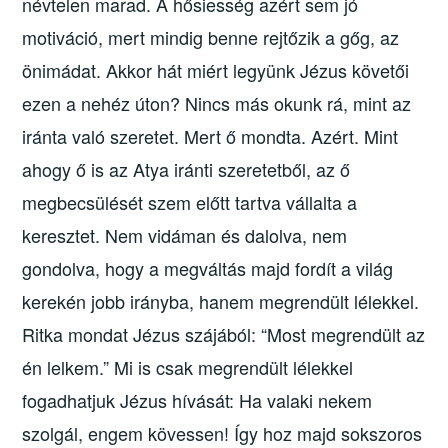
névtelen marad. A hősiesség azért sem jó
motiváció, mert mindig benne rejtőzik a gőg, az
önimádat. Akkor hát miért legyünk Jézus követői
ezen a nehéz úton? Nincs más okunk rá, mint az
iránta való szeretet. Mert ő mondta. Azért. Mint
ahogy ő is az Atya iránti szeretetből, az ő
megbecsülését szem előtt tartva vállalta a
keresztet. Nem vidáman és dalolva, nem
gondolva, hogy a megváltás majd fordít a világ
kerekén jobb irányba, hanem megrendült lélekkel.
Ritka mondat Jézus szájából: “Most megrendült az
én lelkem.” Mi is csak megrendült lélekkel
fogadhatjuk Jézus hívását: Ha valaki nekem
szolgál, engem kövessen! Így hoz majd sokszoros