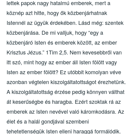
lettek papok nagy hatalmú emberek, mert a
köznép azt hitte, hogy ők közbenjárhatnak
Istennél az ügyük érdekében. Lásd még: szentek
közbenjárása. De mi valljuk, hogy “egy a
közbenjáró Isten és emberek között, az ember
Krisztus Jézus.” 1Tim 2,5. Nem kevesebbről van
itt szó, mint hogy az ember áll Isten fölött vagy
Isten az ember fölött? Ez utóbbit komolyan véve
azonban végtelen kiszolgáltatottságot érezhetünk.
A kiszolgáltatottság érzése pedig könnyen válthat
át keserűségbe és haragba. Ezért szoktak rá az
emberek az Isten nevével való káromkodásra. Az
élet és a halál gondjával szembeni
tehetetlenségük Isten elleni haraggá formálódik.