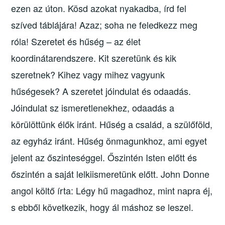
ezen az úton. Kösd azokat nyakadba, írd fel
szíved táblájára! Azaz; soha ne feledkezz meg
róla! Szeretet és hűség – az élet
koordinátarendszere. Kit szeretünk és kik
szeretnek? Kihez vagy mihez vagyunk
hűségesek? A szeretet jóindulat és odaadás.
Jóindulat sz ismeretlenekhez, odaadás a
körülöttünk élők iránt. Hűség a család, a szülőföld,
az egyház iránt. Hűség önmagunkhoz, ami egyet
jelent az őszinteséggel. Őszintén Isten előtt és
őszintén a saját lelkiismeretünk előtt. John Donne
angol költő írta: Légy hű magadhoz, mint napra éj,
s ebből következik, hogy ál máshoz se leszel.