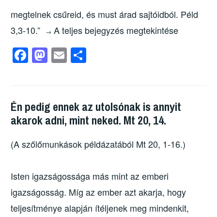
megtelnek csűreid, és must árad sajtóidból. Péld
3,3-10.”
A teljes bejegyzés megtekintése
→
F
M
E
O
a
a
m
ss
c
st
ail
z
e
o
a
Én pedig ennek az utolsónak is annyit
b
d
m
akarok adni, mint neked. Mt 20, 14.
o
o
e
o
n
g
(A szőlőmunkások példázatából Mt 20, 1-16.)
k
Isten igazságossága más mint az emberi
igazságosság. Míg az ember azt akarja, hogy
teljesítménye alapján ítéljenek meg mindenkit,