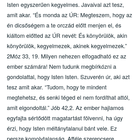
Isten egyszerűen kegyelmes. Javaival azt tesz,
amit akar. “És monda az ÚR: Megteszem, hogy az
én dicsőségem a te orczád előtt menjen el, és
kiáltom előtted az ÚR nevét: És könyörülök, akin
könyörülök, kegyelmezek, akinek
kegyelmezek.”
2Móz 33, 19. Milyen nehezen elfogadható ez az
ember számára! Nem tudunk megbírkózni a
gondolattal, hogy Isten Isten. Szuverén úr, aki azt
tesz amit akar. “Tudom, hogy te mindent
megtehetsz, és senki téged el nem fordíthat attól,
amit elgondoltál.” Jób 42,2. Az ember hajlamos
egyfajta sértődött magatartást fölvenni, ha úgy
érzi, hogy Isten méltánytalanul bánt vele. Ez
persze komolytalanság. Afféle szerepcsere.