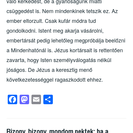
való kérkedést, de a gyarlóságunk miatti
csüggedést is. Nem mindenkinek tetszik ez. Az
ember eltorzult. Csak kufár módra tud
gondolkodni. Istent meg akarja vásárolni,
embertársát pedig lehetőleg megpróbálja beelőzni
a Mindenhatónál is. Jézus kortársait is rettentően
zavarta, hogy Isten személyválogatás nélkül
jóságos. De Jézus a keresztig menő
következetességgel ragaszkodott ehhez.
F
M
E
O
a
a
m
ss
c
st
ail
z
e
o
a
Bizony, bizony, mondom nektek: ha a