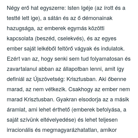
Négy erő hat egyszerre: Isten Igéje (az írott és a
testté lett ige), a sátán és az ő démonainak
hazugsága, az emberek egymás közötti
kapcsolata (beszéd, cselekvés), és az egyes
ember saját lelkéből feltörő vágyak és indulatok.
Ezért van az, hogy senki sem tud folyamatosan és
zavartalanul abban az állapotban lenni, amit így
definiál az Újszövetség: Krisztusban. Aki őbenne
marad, az nem vétkezik. Csakhogy az ember nem
marad Krisztusban. Gyakran elsodorja az a másik
áramlat, ami lehet érthető (emberek befolyása, a
saját szívünk eltévelyedése) és lehet teljesen
irracionális és megmagyarázhatatlan, amikor