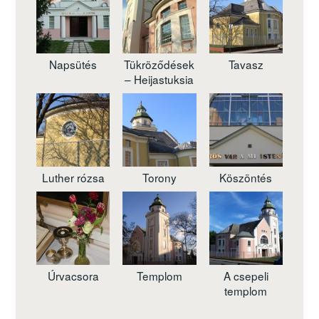
Napsütés
Tükröződések
Tavasz
– Heijastuksia
Luther rózsa
Torony
Köszöntés
Úrvacsora
Templom
A csepeli
templom