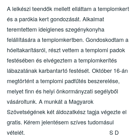
A lelkészi teendők mellett elláttam a templomkert
és a parókia kert gondozását. Alkalmat
teremtettem ideiglenes szegénykonyha
felállítására a templomkertben. Gondoskodtam a
hóeltakarításról, részt vettem a templomi padok
festésében és elvégeztem a templomkerítés
lábazatának karbantartó festését. Október 16-án
megtörtént a templomi padfűtés beszerelése,
melyet finn és helyi önkormányzati segélyből
vásároltunk. A munkát a Magyarok
Szövetségének két áldozatkész tagja végezte el
gratis. Kérem jelentésem szíves tudomásul
vételét. S D