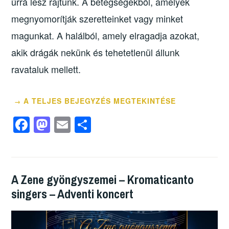
úrrá lesz rajtunk. A betegségekből, amelyek
megnyomorítják szeretteinket vagy minket
magunkat. A halálból, amely elragadja azokat,
akik drágák nekünk és tehetetlenül állunk
ravataluk mellett.
A TELJES BEJEGYZÉS MEGTEKINTÉSE
→
F
M
E
O
a
a
m
ss
c
st
ail
z
e
o
a
A Zene gyöngyszemei – Kromaticanto
b
d
m
singers – Adventi koncert
o
o
e
o
n
g