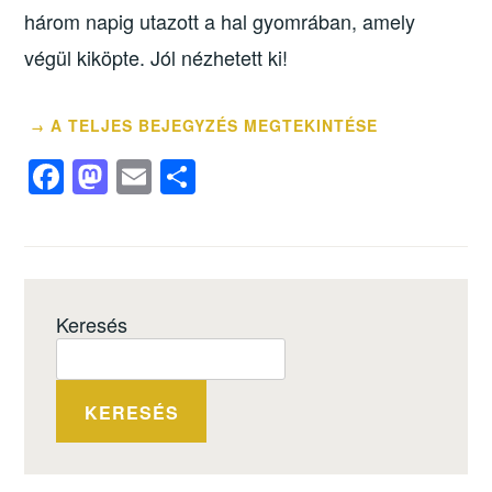
három napig utazott a hal gyomrában, amely
végül kiköpte. Jól nézhetett ki!
A TELJES BEJEGYZÉS MEGTEKINTÉSE
→
F
M
E
O
a
a
m
ss
c
st
ail
z
e
o
a
b
d
m
Keresés
o
o
e
o
n
g
k
KERESÉS