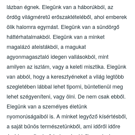
lázban égnek. Elegünk van a háborúkból, az
ördög világméretű erőszaktételéből, ahol emberek
ölik halomra egymást. Elegünk van a sündörgő
háttérhatalmakból. Elegünk van a minket
magalázó ateistákból, a magukat
agyonmagasztaló idegen vallásokból, mint
amilyen az iszlám, vagy a keleti misztika. Elegünk
van abból, hogy a keresztyéneket a világ legtöbb
szegletében lábbal lehet tiporni, büntetlenül meg
lehet szégyeníteni, vagy ölni. De nem csak ebből.
Elegünk van a személyes életünk
nyomorúságaiból is. A minket legyőző kísértésből,
a saját bűnös természetünkből, ami időről időre