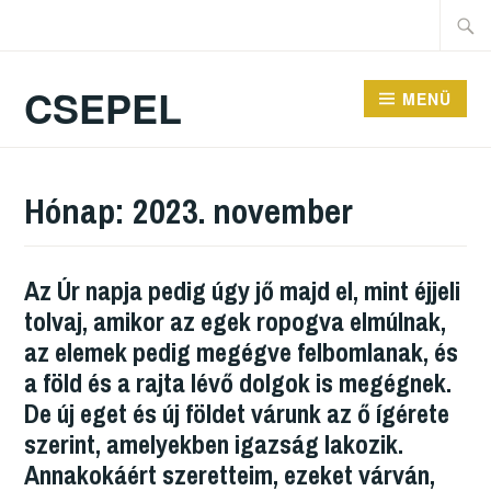
CSEPEL
MENÜ
Hónap:
2023. november
Az Úr napja pedig úgy jő majd el, mint éjjeli
tolvaj, amikor az egek ropogva elmúlnak,
az elemek pedig megégve felbomlanak, és
a föld és a rajta lévő dolgok is megégnek.
De új eget és új földet várunk az ő ígérete
szerint, amelyekben igazság lakozik.
Annakokáért szeretteim, ezeket várván,