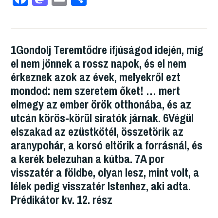
a
a
m
ss
c
st
ail
z
e
o
a
1Gondolj Teremtődre ifjúságod idején, míg
b
d
m
el nem jönnek a rossz napok, és el nem
o
o
e
érkeznek azok az évek, melyekről ezt
o
n
g
mondod: nem szeretem őket! … mert
k
elmegy az ember örök otthonába, és az
utcán körös-körül siratók járnak. 6Végül
elszakad az ezüstkötél, összetörik az
aranypohár, a korsó eltörik a forrásnál, és
a kerék belezuhan a kútba. 7A por
visszatér a földbe, olyan lesz, mint volt, a
lélek pedig visszatér Istenhez, aki adta.
Prédikátor kv. 12. rész