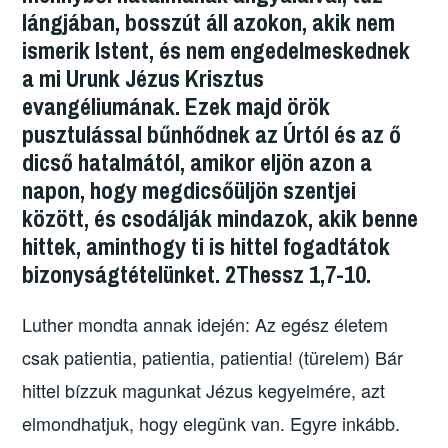
o
o
e
lángjában, bosszút áll azokon, akik nem
o
n
g
ismerik Istent, és nem engedelmeskednek
k
a mi Urunk Jézus Krisztus
evangéliumának. Ezek majd örök
pusztulással bűnhődnek az Úrtól és az ő
dicső hatalmától, amikor eljön azon a
napon, hogy megdicsőüljön szentjei
között, és csodálják mindazok, akik benne
hittek, aminthogy ti is hittel fogadtátok
bizonyságtételünket. 2Thessz 1,7-10.
Luther mondta annak idején: Az egész életem
csak patientia, patientia, patientia! (türelem) Bár
hittel bízzuk magunkat Jézus kegyelmére, azt
elmondhatjuk, hogy elegünk van. Egyre inkább.