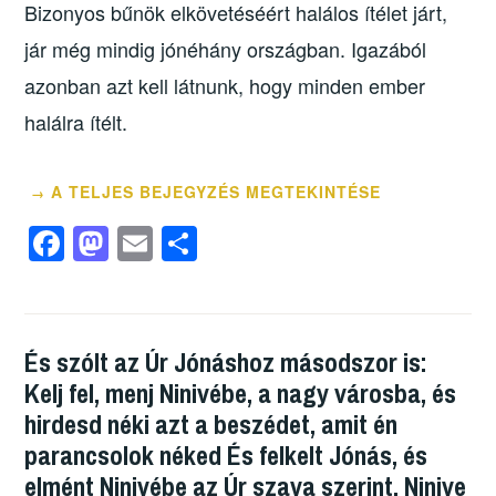
Bizonyos bűnök elkövetéséért halálos ítélet járt,
jár még mindig jónéhány országban. Igazából
azonban azt kell látnunk, hogy minden ember
halálra ítélt.
A TELJES BEJEGYZÉS MEGTEKINTÉSE
→
F
M
E
O
a
a
m
ss
c
st
ail
z
e
o
a
És szólt az Úr Jónáshoz másodszor is:
b
d
m
Kelj fel, menj Ninivébe, a nagy városba, és
o
o
e
hirdesd néki azt a beszédet, amit én
o
n
g
parancsolok néked És felkelt Jónás, és
k
elmént Ninivébe az Úr szava szerint. Ninive