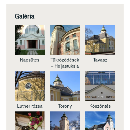
Galéria
Napsütés
Tükröződések
Tavasz
– Heijastuksia
Luther rózsa
Torony
Köszöntés