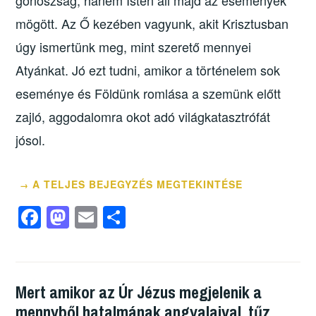
gonoszság, hanem Isten áll majd az események
mögött. Az Ő kezében vagyunk, akit Krisztusban
úgy ismertünk meg, mint szerető mennyei
Atyánkat. Jó ezt tudni, amikor a történelem sok
eseménye és Földünk romlása a szemünk előtt
zajló, aggodalomra okot adó világkatasztrófát
jósol.
A TELJES BEJEGYZÉS MEGTEKINTÉSE
→
F
M
E
O
a
a
m
ss
c
st
ail
z
e
o
a
Mert amikor az Úr Jézus megjelenik a
b
d
m
mennyből hatalmának angyalaival, tűz