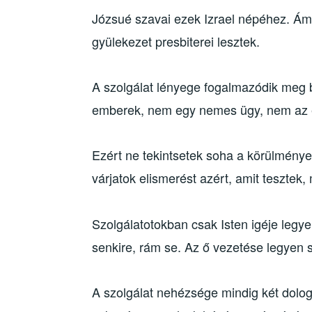
Józsué szavai ezek Izrael népéhez. Ám 
gyülekezet presbiterei lesztek.
A szolgálat lényege fogalmazódik meg
emberek, nem egy nemes ügy, nem az e
Ezért ne tekintsetek soha a körülménye
várjatok elismerést azért, amit tesztek, 
Szolgálatotokban csak Isten igéje legy
senkire, rám se. Az ő vezetése legyen
A szolgálat nehézsége mindig két dolog