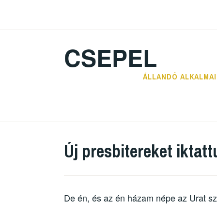
CSEPEL
ÁLLANDÓ ALKALMA
Új presbitereket iktat
De én, és az én házam népe az Urat szo