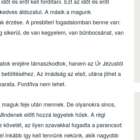
t és erőt kell fordítani. Ezt az időt és erőt
 kedves áldozatul. A másik a magunk
k érzése. A presbiteri fogadalomban benne van:
 sikerül, de van kegyelem, van bűnbocsánat, van
atok erejére támaszkodtok, hanem az Úr Jézustól
 betöltéséhez. Az imádság az első, utána jöhet a
karata. Fordítva nem lehet.
a maguk feje után mennek. De olyanokra sincs,
Mindenek előtt hozzá legyetek hűek. A régi
 követét, az ilyen szavakkal fogadta a parancsot:
 inkább így kell tennünk nekünk, akik nagyobb