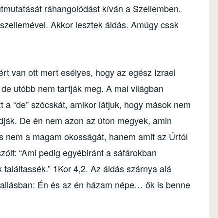
 útmutatását ráhangolódást kíván a Szellemben.
 szellemével. Akkor lesztek áldás. Amúgy csak
ért van ott mert esélyes, hogy az egész Izrael
k, de utóbb nem tartják meg. A mai világban
t a “de” szócskát, amikor látjuk, hogy mások nem
ondják. De én nem azon az úton megyek, amin
 nem a magam okosságát, hanem amit az Úrtól
szólt: “Ami pedig egyébiránt a sáfárokban
találtassék.” 1Kor 4,2. Az áldás szárnya alá
itvallásban: Én és az én házam népe… ők is benne