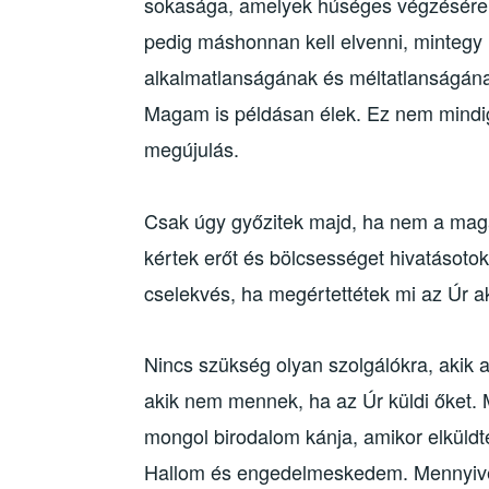
sokasága, amelyek húséges végzésére idő
pedig máshonnan kell elvenni, mintegy
alkalmatlanságának és méltatlanságána
Magam is példásan élek. Ez nem mindig
megújulás.
Csak úgy győzitek majd, ha nem a mag
kértek erőt és bölcsességet hivatásotok
cselekvés, ha megértettétek mi az Úr a
Nincs szükség olyan szolgálókra, akik 
akik nem mennek, ha az Úr küldi őket. 
mongol birodalom kánja, amikor elküldte
Hallom és engedelmeskedem. Mennyivel