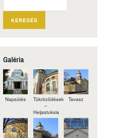
KERESÉS
Galéria
Napsütés
Tükröződések
Tavasz
–
Heijastuksia