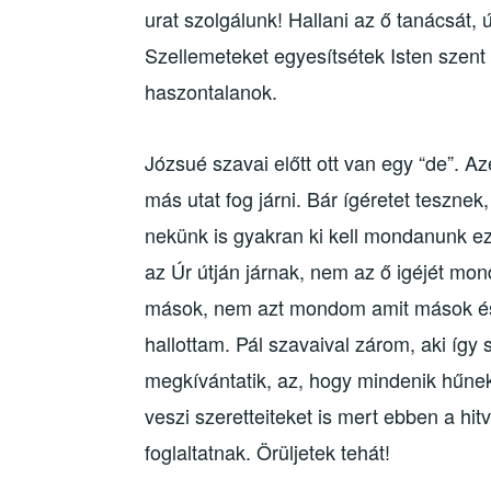
urat szolgálunk! Hallani az ő tanácsát,
Szellemeteket egyesítsétek Isten szent
haszontalanok.
Józsué szavai előtt ott van egy “de”. Az
más utat fog járni. Bár ígéretet teszne
nekünk is gyakran ki kell mondanunk ez
az Úr útján járnak, nem az ő igéjét m
mások, nem azt mondom amit mások és
hallottam. Pál szavaival zárom, aki így 
megkívántatik, az, hogy mindenik hűnek 
veszi szeretteiteket is mert ebben a h
foglaltatnak. Örüljetek tehát!